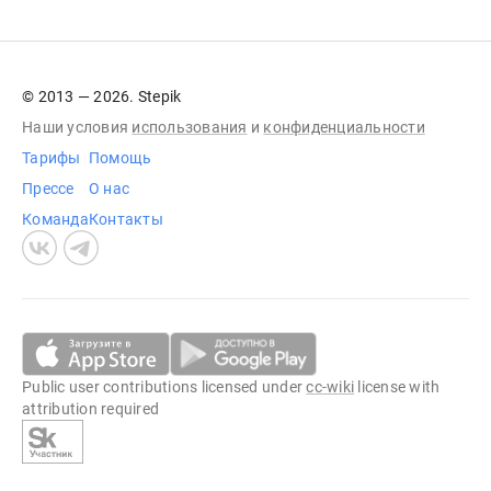
© 2013 — 2026. Stepik
Наши условия
использования
и
конфиденциальности
Тарифы
Помощь
Прессе
О нас
Команда
Контакты
Public user contributions licensed under
cc-wiki
license with
attribution required