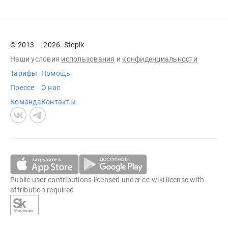
© 2013 — 2026. Stepik
Наши условия
использования
и
конфиденциальности
Тарифы
Помощь
Прессе
О нас
Команда
Контакты
Public user contributions licensed under
cc-wiki
license with
attribution required