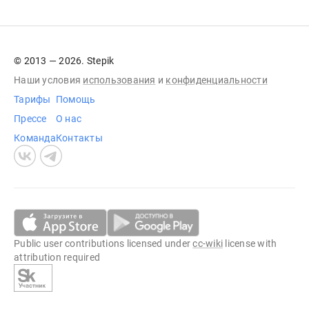
© 2013 — 2026. Stepik
Наши условия
использования
и
конфиденциальности
Тарифы
Помощь
Прессе
О нас
Команда
Контакты
Public user contributions licensed under
cc-wiki
license with
attribution required