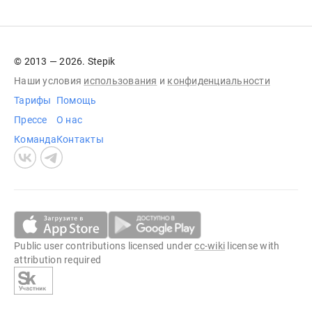
© 2013 — 2026. Stepik
Наши условия
использования
и
конфиденциальности
Тарифы
Помощь
Прессе
О нас
Команда
Контакты
Public user contributions licensed under
cc-wiki
license with
attribution required