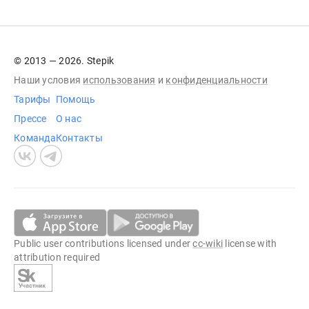
© 2013 — 2026. Stepik
Наши условия
использования
и
конфиденциальности
Тарифы
Помощь
Прессе
О нас
Команда
Контакты
Public user contributions licensed under
cc-wiki
license with
attribution required