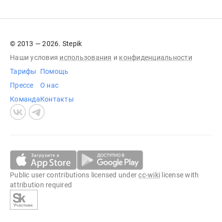
© 2013 — 2026. Stepik
Наши условия
использования
и
конфиденциальности
Тарифы
Помощь
Прессе
О нас
Команда
Контакты
Public user contributions licensed under
cc-wiki
license with
attribution required