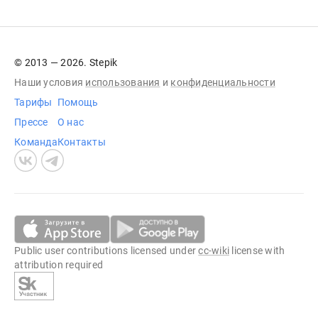
© 2013 — 2026. Stepik
Наши условия
использования
и
конфиденциальности
Тарифы
Помощь
Прессе
О нас
Команда
Контакты
Public user contributions licensed under
cc-wiki
license with
attribution required