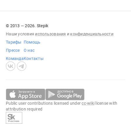
© 2013 — 2026. Stepik
Наши условия
использования
и
конфиденциальности
Тарифы
Помощь
Прессе
О нас
Команда
Контакты
Public user contributions licensed under
cc-wiki
license with
attribution required