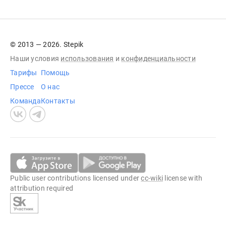
© 2013 — 2026. Stepik
Наши условия
использования
и
конфиденциальности
Тарифы
Помощь
Прессе
О нас
Команда
Контакты
Public user contributions licensed under
cc-wiki
license with
attribution required