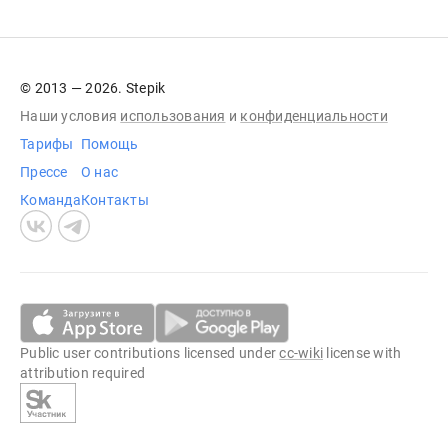
© 2013 — 2026. Stepik
Наши условия
использования
и
конфиденциальности
Тарифы
Помощь
Прессе
О нас
Команда
Контакты
Public user contributions licensed under
cc-wiki
license with
attribution required