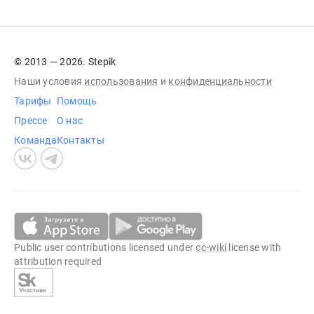
© 2013 — 2026. Stepik
Наши условия
использования
и
конфиденциальности
Тарифы
Помощь
Прессе
О нас
Команда
Контакты
Public user contributions licensed under
cc-wiki
license with
attribution required