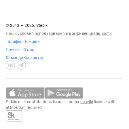
© 2013 — 2026. Stepik
Наши условия
использования
и
конфиденциальности
Тарифы
Помощь
Прессе
О нас
Команда
Контакты
Public user contributions licensed under
cc-wiki
license with
attribution required