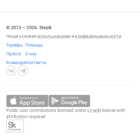
© 2013 — 2026. Stepik
Наши условия
использования
и
конфиденциальности
Тарифы
Помощь
Прессе
О нас
Команда
Контакты
Public user contributions licensed under
cc-wiki
license with
attribution required