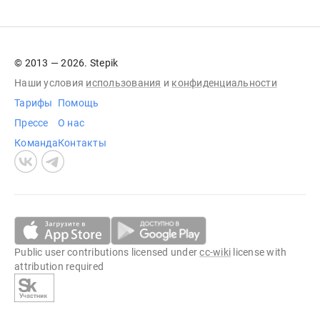
© 2013 — 2026. Stepik
Наши условия
использования
и
конфиденциальности
Тарифы
Помощь
Прессе
О нас
Команда
Контакты
Public user contributions licensed under
cc-wiki
license with
attribution required