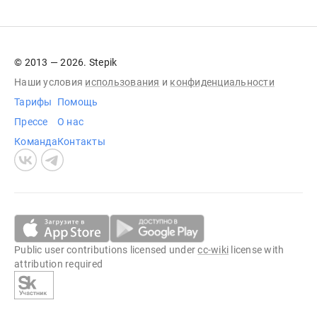
© 2013 — 2026. Stepik
Наши условия
использования
и
конфиденциальности
Тарифы
Помощь
Прессе
О нас
Команда
Контакты
Public user contributions licensed under
cc-wiki
license with
attribution required