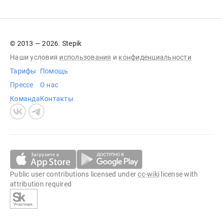
© 2013 — 2026. Stepik
Наши условия
использования
и
конфиденциальности
Тарифы
Помощь
Прессе
О нас
Команда
Контакты
Public user contributions licensed under
cc-wiki
license with
attribution required