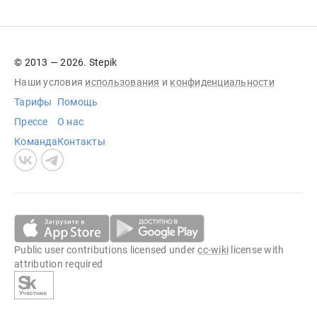
© 2013 — 2026. Stepik
Наши условия
использования
и
конфиденциальности
Тарифы
Помощь
Прессе
О нас
Команда
Контакты
Public user contributions licensed under
cc-wiki
license with
attribution required