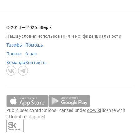
© 2013 — 2026. Stepik
Наши условия
использования
и
конфиденциальности
Тарифы
Помощь
Прессе
О нас
Команда
Контакты
Public user contributions licensed under
cc-wiki
license with
attribution required