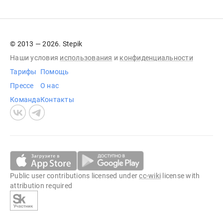
© 2013 — 2026. Stepik
Наши условия
использования
и
конфиденциальности
Тарифы
Помощь
Прессе
О нас
Команда
Контакты
Public user contributions licensed under
cc-wiki
license with
attribution required