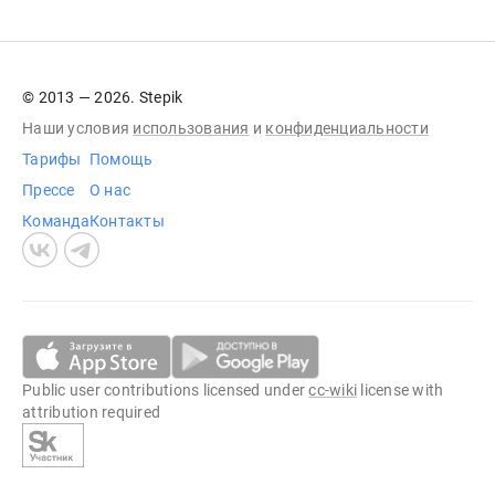
© 2013 — 2026. Stepik
Наши условия
использования
и
конфиденциальности
Тарифы
Помощь
Прессе
О нас
Команда
Контакты
Public user contributions licensed under
cc-wiki
license with
attribution required