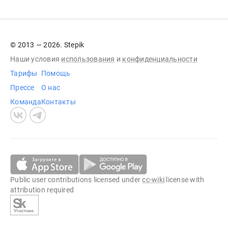
© 2013 — 2026. Stepik
Наши условия
использования
и
конфиденциальности
Тарифы
Помощь
Прессе
О нас
Команда
Контакты
Public user contributions licensed under
cc-wiki
license with
attribution required