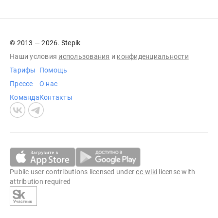
© 2013 — 2026. Stepik
Наши условия
использования
и
конфиденциальности
Тарифы
Помощь
Прессе
О нас
Команда
Контакты
Public user contributions licensed under
cc-wiki
license with
attribution required