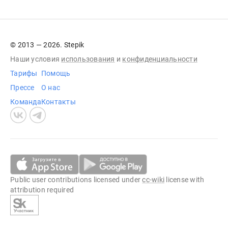
© 2013 — 2026. Stepik
Наши условия
использования
и
конфиденциальности
Тарифы
Помощь
Прессе
О нас
Команда
Контакты
Public user contributions licensed under
cc-wiki
license with
attribution required