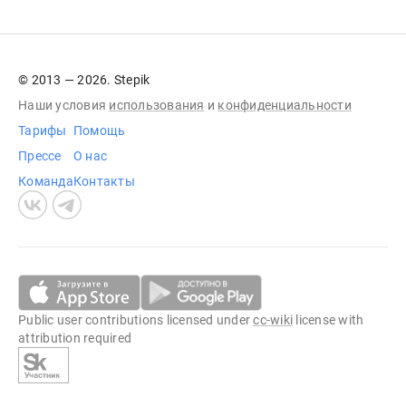
© 2013 — 2026. Stepik
Наши условия
использования
и
конфиденциальности
Тарифы
Помощь
Прессе
О нас
Команда
Контакты
Public user contributions licensed under
cc-wiki
license with
attribution required