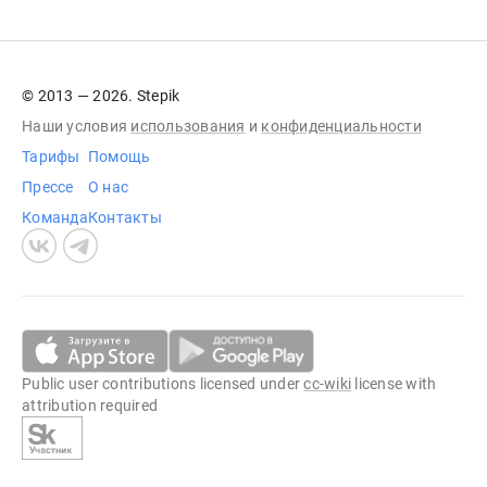
© 2013 — 2026. Stepik
Наши условия
использования
и
конфиденциальности
Тарифы
Помощь
Прессе
О нас
Команда
Контакты
Public user contributions licensed under
cc-wiki
license with
attribution required