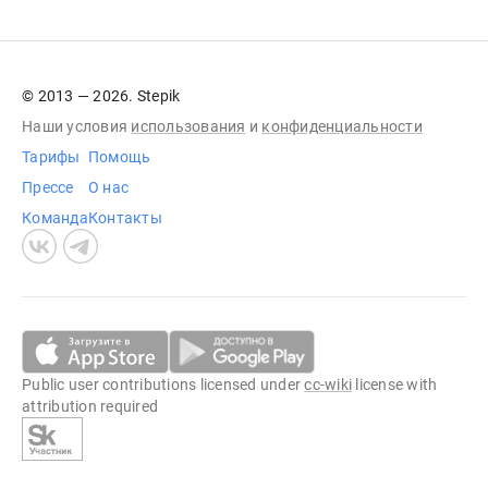
© 2013 — 2026. Stepik
Наши условия
использования
и
конфиденциальности
Тарифы
Помощь
Прессе
О нас
Команда
Контакты
Public user contributions licensed under
cc-wiki
license with
attribution required