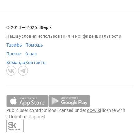
© 2013 — 2026. Stepik
Наши условия
использования
и
конфиденциальности
Тарифы
Помощь
Прессе
О нас
Команда
Контакты
Public user contributions licensed under
cc-wiki
license with
attribution required