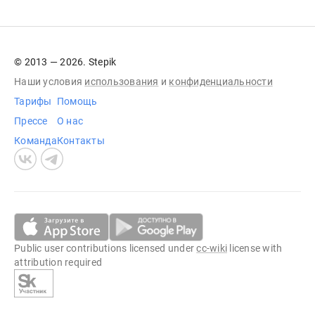
© 2013 — 2026. Stepik
Наши условия
использования
и
конфиденциальности
Тарифы
Помощь
Прессе
О нас
Команда
Контакты
Public user contributions licensed under
cc-wiki
license with
attribution required