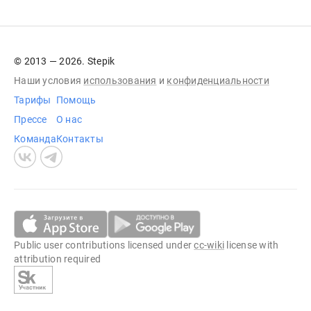
© 2013 — 2026. Stepik
Наши условия
использования
и
конфиденциальности
Тарифы
Помощь
Прессе
О нас
Команда
Контакты
Public user contributions licensed under
cc-wiki
license with
attribution required