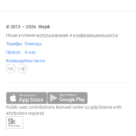
© 2013 — 2026. Stepik
Наши условия
использования
и
конфиденциальности
Тарифы
Помощь
Прессе
О нас
Команда
Контакты
Public user contributions licensed under
cc-wiki
license with
attribution required