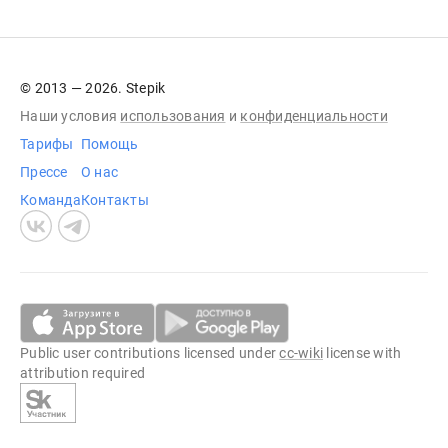
© 2013 — 2026. Stepik
Наши условия
использования
и
конфиденциальности
Тарифы
Помощь
Прессе
О нас
Команда
Контакты
Public user contributions licensed under
cc-wiki
license with
attribution required