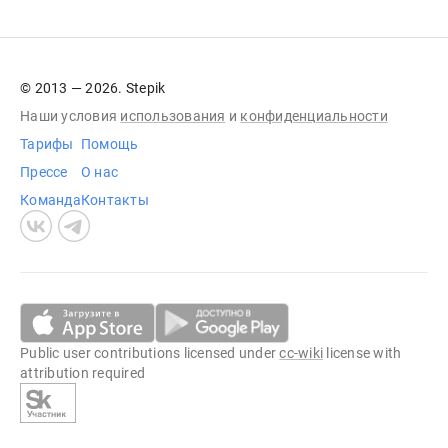
© 2013 — 2026. Stepik
Наши условия
использования
и
конфиденциальности
Тарифы
Помощь
Прессе
О нас
Команда
Контакты
Public user contributions licensed under
cc-wiki
license with
attribution required