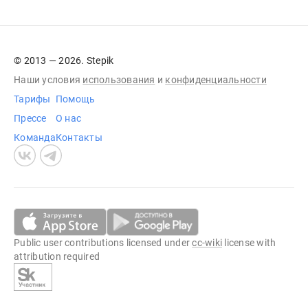
© 2013 — 2026. Stepik
Наши условия
использования
и
конфиденциальности
Тарифы
Помощь
Прессе
О нас
Команда
Контакты
Public user contributions licensed under
cc-wiki
license with
attribution required