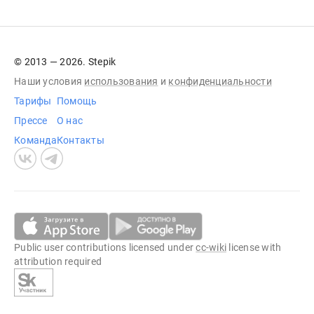
© 2013 — 2026. Stepik
Наши условия
использования
и
конфиденциальности
Тарифы
Помощь
Прессе
О нас
Команда
Контакты
Public user contributions licensed under
cc-wiki
license with
attribution required