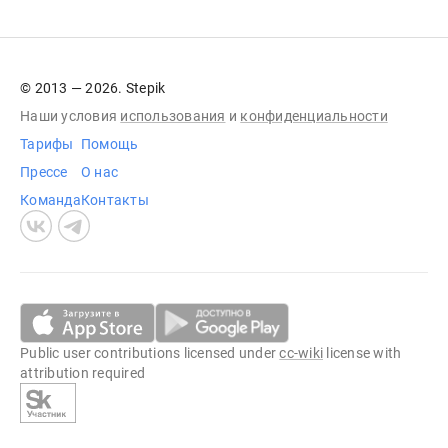
© 2013 — 2026. Stepik
Наши условия
использования
и
конфиденциальности
Тарифы
Помощь
Прессе
О нас
Команда
Контакты
Public user contributions licensed under
cc-wiki
license with
attribution required