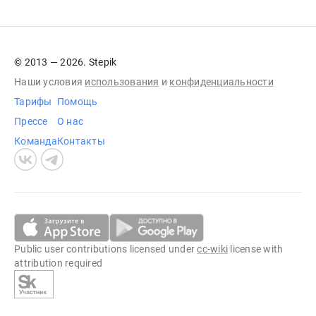
© 2013 — 2026. Stepik
Наши условия
использования
и
конфиденциальности
Тарифы
Помощь
Прессе
О нас
Команда
Контакты
Public user contributions licensed under
cc-wiki
license with
attribution required