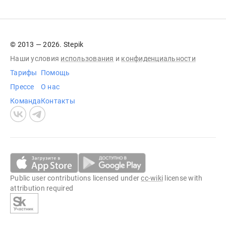
© 2013 — 2026. Stepik
Наши условия
использования
и
конфиденциальности
Тарифы
Помощь
Прессе
О нас
Команда
Контакты
Public user contributions licensed under
cc-wiki
license with
attribution required