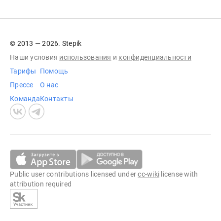
© 2013 — 2026. Stepik
Наши условия
использования
и
конфиденциальности
Тарифы
Помощь
Прессе
О нас
Команда
Контакты
Public user contributions licensed under
cc-wiki
license with
attribution required