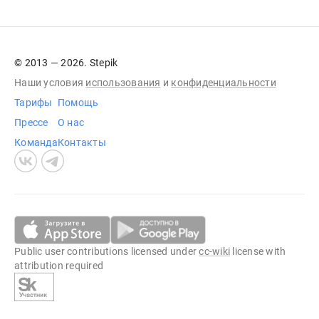
© 2013 — 2026. Stepik
Наши условия
использования
и
конфиденциальности
Тарифы
Помощь
Прессе
О нас
Команда
Контакты
Public user contributions licensed under
cc-wiki
license with
attribution required