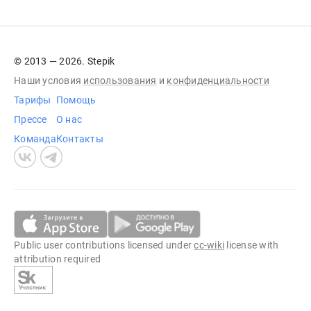
© 2013 — 2026. Stepik
Наши условия
использования
и
конфиденциальности
Тарифы
Помощь
Прессе
О нас
Команда
Контакты
Public user contributions licensed under
cc-wiki
license with
attribution required