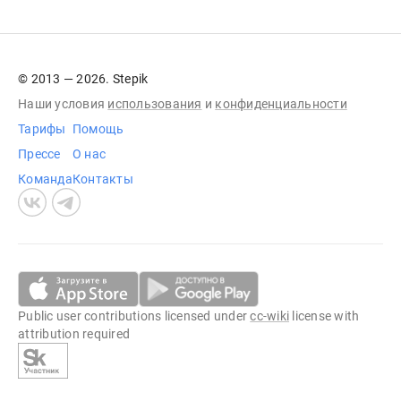
© 2013 — 2026. Stepik
Наши условия
использования
и
конфиденциальности
Тарифы
Помощь
Прессе
О нас
Команда
Контакты
Public user contributions licensed under
cc-wiki
license with
attribution required