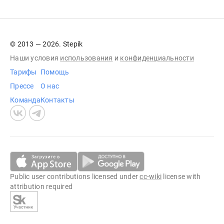
© 2013 — 2026. Stepik
Наши условия
использования
и
конфиденциальности
Тарифы
Помощь
Прессе
О нас
Команда
Контакты
Public user contributions licensed under
cc-wiki
license with
attribution required