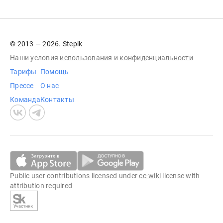
© 2013 — 2026. Stepik
Наши условия
использования
и
конфиденциальности
Тарифы
Помощь
Прессе
О нас
Команда
Контакты
Public user contributions licensed under
cc-wiki
license with
attribution required