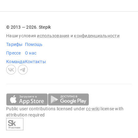
© 2013 — 2026. Stepik
Наши условия
использования
и
конфиденциальности
Тарифы
Помощь
Прессе
О нас
Команда
Контакты
Public user contributions licensed under
cc-wiki
license with
attribution required