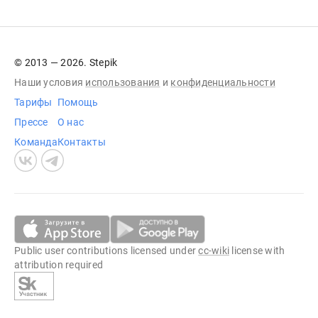
© 2013 — 2026. Stepik
Наши условия
использования
и
конфиденциальности
Тарифы
Помощь
Прессе
О нас
Команда
Контакты
Public user contributions licensed under
cc-wiki
license with
attribution required