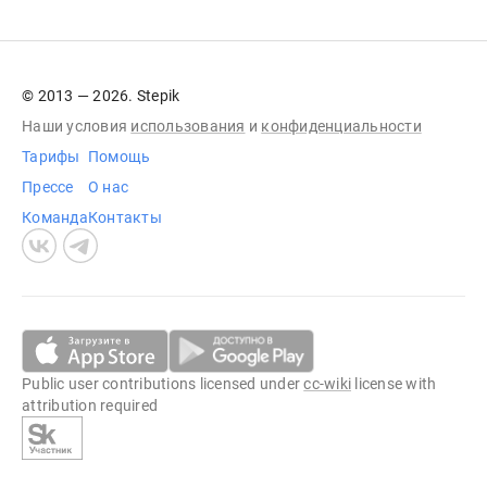
© 2013 — 2026. Stepik
Наши условия
использования
и
конфиденциальности
Тарифы
Помощь
Прессе
О нас
Команда
Контакты
Public user contributions licensed under
cc-wiki
license with
attribution required