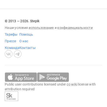
© 2013 — 2026. Stepik
Наши условия
использования
и
конфиденциальности
Тарифы
Помощь
Прессе
О нас
Команда
Контакты
Public user contributions licensed under
cc-wiki
license with
attribution required