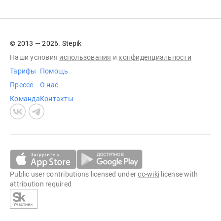
© 2013 — 2026. Stepik
Наши условия
использования
и
конфиденциальности
Тарифы
Помощь
Прессе
О нас
Команда
Контакты
Public user contributions licensed under
cc-wiki
license with
attribution required