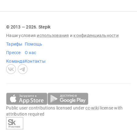
© 2013 — 2026. Stepik
Наши условия
использования
и
конфиденциальности
Тарифы
Помощь
Прессе
О нас
Команда
Контакты
Public user contributions licensed under
cc-wiki
license with
attribution required