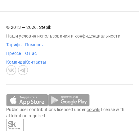
© 2013 — 2026. Stepik
Наши условия
использования
и
конфиденциальности
Тарифы
Помощь
Прессе
О нас
Команда
Контакты
Public user contributions licensed under
cc-wiki
license with
attribution required